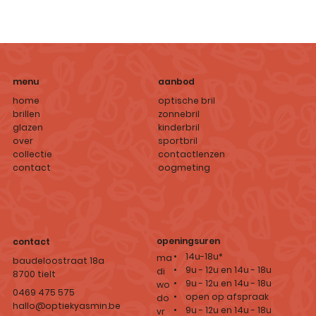
aanbod
menu
optische bril
home
zonnebril
brillen
kinderbril
glazen
sportbril
over
contactlenzen
collectie
oogmeting
contact
openingsuren
contact
• 14u-18u*
ma
baudeloostraat 18a
• 9u - 12u en 14u - 18u
di
8700 tielt
• 9u - 12u en 14u - 18u
wo
0469 475 575
• open op afspraak
do
hallo@optiekyasmin.be
• 9u - 12u en 14u - 18u
vr