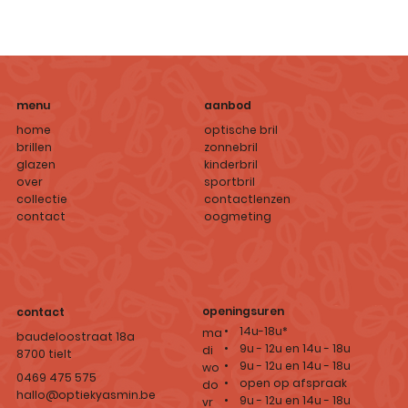
aanbod
menu
optische bril
home
zonnebril
brillen
kinderbril
glazen
sportbril
over
contactlenzen
collectie
oogmeting
contact
openingsuren
contact
• 14u-18u*
ma
baudeloostraat 18a
• 9u - 12u en 14u - 18u
di
8700 tielt
• 9u - 12u en 14u - 18u
wo
0469 475 575
• open op afspraak
do
hallo@optiekyasmin.be
• 9u - 12u en 14u - 18u
vr