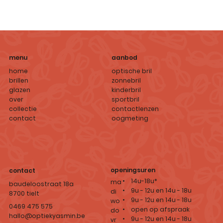
aanbod
menu
optische bril
home
zonnebril
brillen
kinderbril
glazen
sportbril
over
contactlenzen
collectie
oogmeting
contact
openingsuren
contact
• 14u-18u*
ma
baudeloostraat 18a
• 9u - 12u en 14u - 18u
di
8700 tielt
• 9u - 12u en 14u - 18u
wo
0469 475 575
• open op afspraak
do
hallo@optiekyasmin.be
• 9u - 12u en 14u - 18u
vr