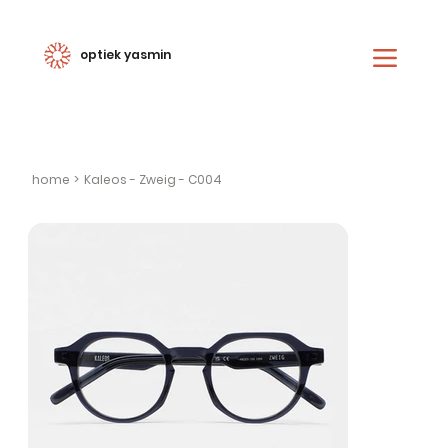
optiek yasmin
home
>
Kaleos - Zweig - C004