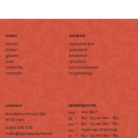
aanbod
menu
optische bril
home
zonnebril
brillen
kinderbril
glazen
sportbril
over
contactlenzen
collectie
oogmeting
contact
openingsuren
contact
• 14u-18u*
ma
baudeloostraat 18a
• 9u - 12u en 14u - 18u
di
8700 tielt
• 9u - 12u en 14u - 18u
wo
0469 475 575
• open op afspraak
do
hallo@optiekyasmin.be
• 9u - 12u en 14u - 18u
vr