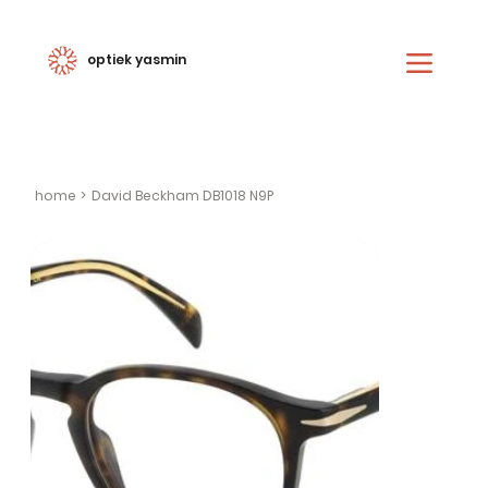
optiek yasmin
home
>
David Beckham DB1018 N9P