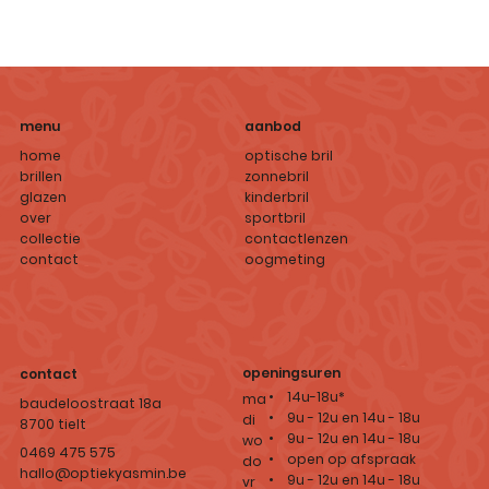
aanbod
menu
optische bril
home
zonnebril
brillen
kinderbril
glazen
sportbril
over
contactlenzen
collectie
oogmeting
contact
openingsuren
contact
• 14u-18u*
ma
baudeloostraat 18a
• 9u - 12u en 14u - 18u
di
8700 tielt
• 9u - 12u en 14u - 18u
wo
0469 475 575
• open op afspraak
do
hallo@optiekyasmin.be
• 9u - 12u en 14u - 18u
vr