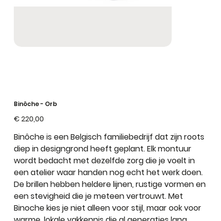
Binôche - Orb
Prijs
€ 220,00
Binôche
is een
Belgisch familiebedrijf
dat zijn roots
diep in designgrond heeft geplant. Elk montuur
wordt bedacht met dezelfde zorg die je voelt in
een atelier waar handen nog echt het werk doen.
De brillen hebben
heldere lijnen
,
rustige vormen
en
een
stevigheid
die je meteen vertrouwt. Met
Binoche kies je niet alleen voor
stijl
, maar ook voor
warme, lokale vakkennis
die al generaties lang