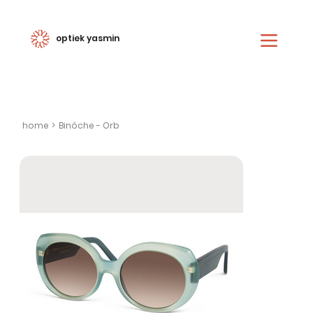
optiek yasmin
home
>
Binôche - Orb