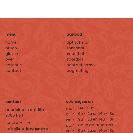
aanbod
menu
optische bril
home
zonnebril
brillen
kinderbril
glazen
sportbril
over
contactlenzen
collectie
oogmeting
contact
openingsuren
contact
• 14u-18u*
ma
baudeloostraat 18a
• 9u - 12u en 14u - 18u
di
8700 tielt
• 9u - 12u en 14u - 18u
wo
0469 475 575
• open op afspraak
do
hallo@optiekyasmin.be
• 9u - 12u en 14u - 18u
vr