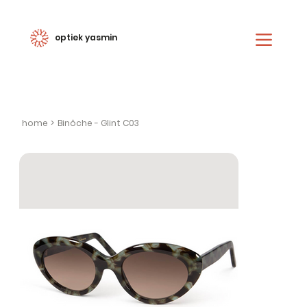
optiek yasmin
home
>
Binôche - Glint C03