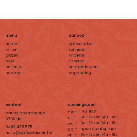
aanbod
menu
optische bril
home
zonnebril
brillen
kinderbril
glazen
sportbril
over
contactlenzen
collectie
oogmeting
contact
openingsuren
contact
• 14u-18u*
ma
baudeloostraat 18a
• 9u - 12u en 14u - 18u
di
8700 tielt
• 9u - 12u en 14u - 18u
wo
0469 475 575
• open op afspraak
do
hallo@optiekyasmin.be
• 9u - 12u en 14u - 18u
vr