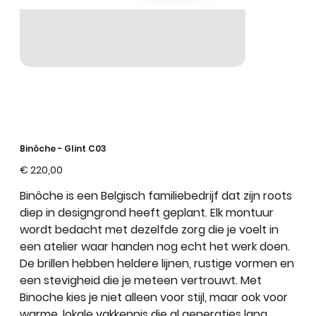
Binôche - Glint C03
Prijs
€ 220,00
Binôche
is een
Belgisch familiebedrijf
dat zijn roots
diep in designgrond heeft geplant. Elk montuur
wordt bedacht met dezelfde zorg die je voelt in
een atelier waar handen nog echt het werk doen.
De brillen hebben
heldere lijnen
,
rustige vormen
en
een
stevigheid
die je meteen vertrouwt. Met
Binoche kies je niet alleen voor
stijl
, maar ook voor
warme, lokale vakkennis
die al generaties lang