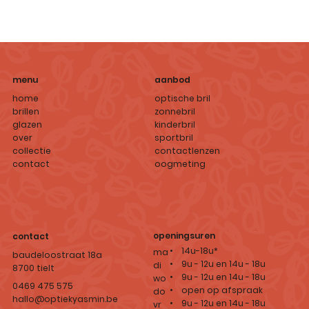
aanbod
menu
optische bril
home
zonnebril
brillen
kinderbril
glazen
sportbril
over
contactlenzen
collectie
oogmeting
contact
openingsuren
contact
• 14u-18u*
ma
baudeloostraat 18a
• 9u - 12u en 14u - 18u
di
8700 tielt
• 9u - 12u en 14u - 18u
wo
0469 475 575
• open op afspraak
do
hallo@optiekyasmin.be
• 9u - 12u en 14u - 18u
vr