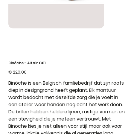
Binôche - Altair C01
Prijs
€ 220,00
Binôche
is een
Belgisch familiebedrijf
dat zijn roots
diep in designgrond heeft geplant. Elk montuur
wordt bedacht met dezelfde zorg die je voelt in
een atelier waar handen nog echt het werk doen.
De brillen hebben
heldere lijnen
,
rustige vormen
en
een
stevigheid
die je meteen vertrouwt. Met
Binoche kies je niet alleen voor
stijl
, maar ook voor
warme, lokale vakkennis
die al generaties lang