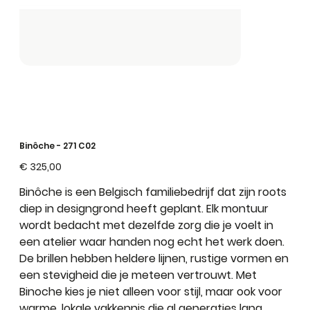
Binôche - 271 C02
Prijs
€ 325,00
Binôche
is een
Belgisch familiebedrijf
dat zijn roots
diep in designgrond heeft geplant. Elk montuur
wordt bedacht met dezelfde zorg die je voelt in
een atelier waar handen nog echt het werk doen.
De brillen hebben
heldere lijnen
,
rustige vormen
en
een
stevigheid
die je meteen vertrouwt. Met
Binoche kies je niet alleen voor
stijl
, maar ook voor
warme, lokale vakkennis
die al generaties lang