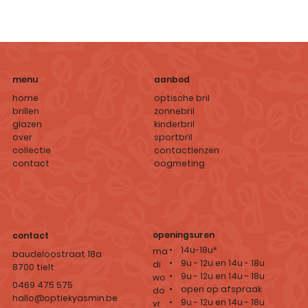
aanbod
menu
optische bril
home
zonnebril
brillen
kinderbril
glazen
sportbril
over
contactlenzen
collectie
oogmeting
contact
openingsuren
contact
• 14u-18u*
ma
baudeloostraat 18a
• 9u - 12u en 14u - 18u
di
8700 tielt
• 9u - 12u en 14u - 18u
wo
0469 475 575
• open op afspraak
do
hallo@optiekyasmin.be
• 9u - 12u en 14u - 18u
vr