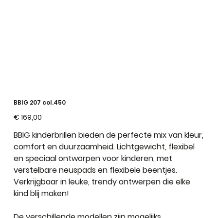
BBIG 207 col.450
Prijs
€ 169,00
BBIG kinderbrillen bieden de perfecte mix van kleur,
comfort en duurzaamheid. Lichtgewicht, flexibel
en speciaal ontworpen voor kinderen, met
verstelbare neuspads en flexibele beentjes.
Verkrijgbaar in leuke, trendy ontwerpen die elke
kind blij maken!
De verschillende modellen zijn mogelijks