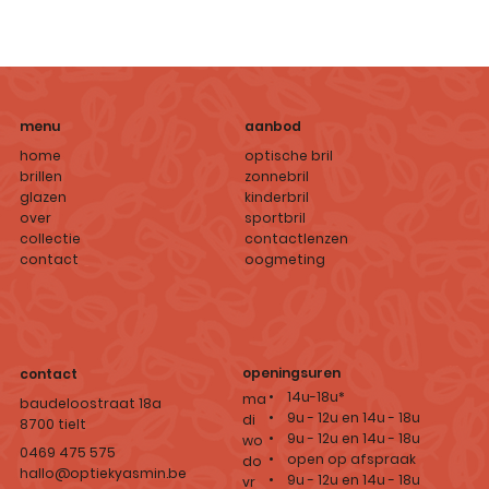
aanbod
menu
optische bril
home
zonnebril
brillen
kinderbril
glazen
sportbril
over
contactlenzen
collectie
oogmeting
contact
openingsuren
contact
• 14u-18u*
ma
baudeloostraat 18a
• 9u - 12u en 14u - 18u
di
8700 tielt
• 9u - 12u en 14u - 18u
wo
0469 475 575
• open op afspraak
do
hallo@optiekyasmin.be
• 9u - 12u en 14u - 18u
vr